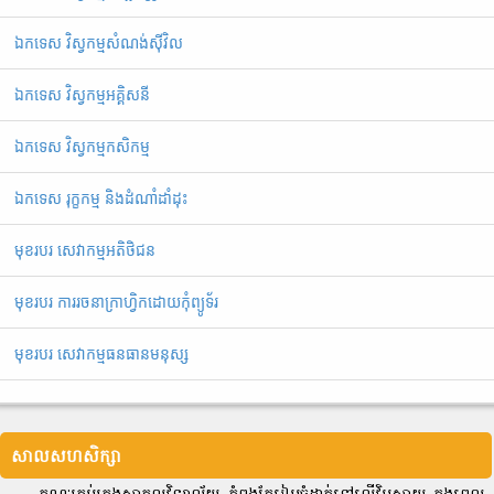
ឯកទេស វិស្វកម្មសំណង់ស៊ីវិល
ឯកទេស វិស្វកម្មអគ្គិសនី
ឯ​ក​ទេស​ ​វិស្វកម្មកសិកម្ម
ឯកទេស រុក្ខកម្ម និងដំណាំដាំដុះ
មុខរបរ សេវាកម្មអតិថិជន
មុខរបរ ការរចនាក្រាហ្វិកដោយកុំព្យូទ័រ
មុខរបរ សេវាកម្មធនធានមនុស្ស
សាលសហសិក្សា
គណៈគ្រប់គ្រងសាកលវិទ្យាល័យ កំពុងតែរៀបចំដាក់ទៅលើវិបសាយ ក្នុងពេល