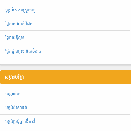
បុគ្គលិក សាស្ត្រាចារ្យ
ផ្នែកសេវាអតិថិជន
ផ្នែកសន្តិសុខ
ផ្នែកជួសជុល និងសំអាត
សម្ភារបរិក្ខា
បណ្ណាល័យ
បន្ទប់ពិសោធន៍
បន្ទប់ប្រជុំថ្នាក់ដឹកនាំ