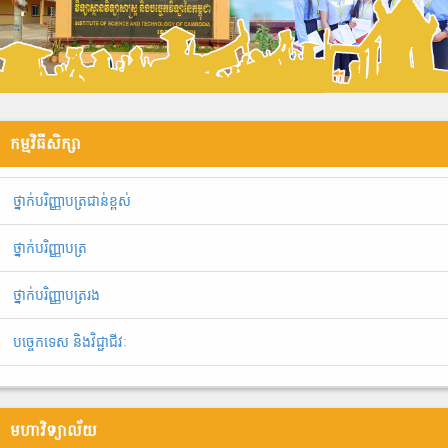
កម្មវិធីសិក្សា
ថ្នាក់បរិញ្ញាបត្រជាន់ខ្ពស់
ថ្នាក់បរិញ្ញាបត្រ
ថ្នាក់បរិញ្ញាបត្ររង
បច្ចេកទេស និងវិជ្ជាជីវៈ
មហាវិទ្យាល័យ