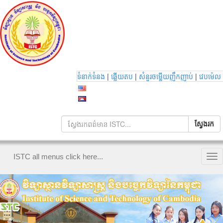
|
|
|
ទំនាក់ទំនង
ឆ្លើយតប
សំនួរចម្លើយញឹកញាប់
វេបម៉េល
ISTC all menus click here...
Tog
nav