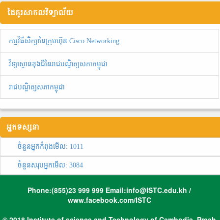
ដៃគូរសាកលវិទ្យាល័យ
កម្មវិធីសិក្សានៃក្រុមហ៊ុន Cisco Networking
វិទ្យាស្ថានខុងជឺនៃរាជបណ្ឌិត្យសភាកម្ពុជា
រាជបណ្ឌិត្យសភាកម្ពុជា
អ្នកទស្សនា
ចំនួនអ្នកកំពុងមើល:
1011
ចំនួនសរុបអ្នកមើល:
3084
Phone:(855)23 999 999 Email:info@ISTC.edu.kh /
www.facebook.com/ISTC
© 2018 Institute of science and Technology of Cambodia, Preah