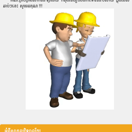
ឆាប់ៗនេះ សូមអរគុណ !!!
អំពីសាកលវិទ្យាល័យ