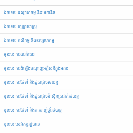
ឯកទេស ឧស្សាហកម្ម និងមេកានិច
ឯកទេស ក្សេត្រសាស្ត្រ
ឯកទេស កសិកម្ម និងឧស្សាហកម្ម
មុខរបរ ការងារកំបោរ
មុខរបរ ការដំឡើងបណ្ដាញអគ្គិសនីក្នុងអគារ
មុខរបរ ការថែទាំ និងជួសជុលរថយន្ត
មុខរបរ ការថែទាំ និងជួសជុលម៉ាស៊ីនត្រជាក់រថយន្ត
មុខរបរ ការថែទាំ និងការបាញ់ថ្នាំរថយន្ត
មុខរបរ សេវាកម្មរដ្ឋបាល