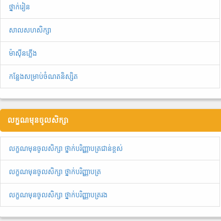
ថ្នាក់រៀន
សាលសហសិក្សា
ម៉ាស៊ីនភ្លើង
កន្លែងសម្រាប់ចំណតនិស្សិត
លក្ខណមុនចូលសិក្សា
លក្ខណមុនចូលសិក្សា ថ្នាក់បរិញ្ញាបត្រជាន់ខ្ពស់
លក្ខណមុនចូលសិក្សា ថ្នាក់បរិញ្ញាបត្រ
លក្ខណមុនចូលសិក្សា ថ្នាក់បរិញ្ញាបត្ររង