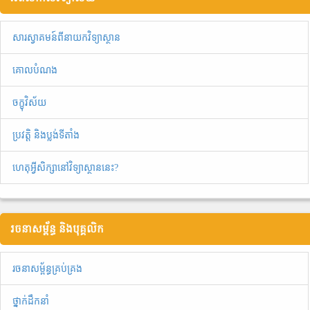
សារស្វាគមន៍ពីនាយកវិទ្យាស្ថាន
គោលបំណង
ចក្ខុវិស័យ
ប្រវត្តិ និងប្លង់ទីតាំង
ហេតុអ្វីសិក្សានៅវិទ្យាស្ថាននេះ?
រចនាសម្ព័ន្ធ និងបុគ្គលិក
រចនាសម្ព័ន្ធគ្រប់គ្រង
ថ្នាក់ដឹកនាំ