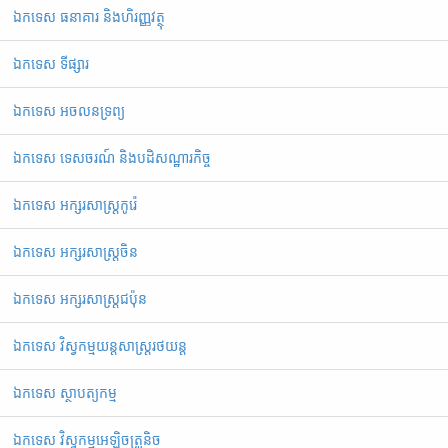
ឯកទេស ធនាគារ និងហិរញ្ញវត្ថុ
ឯកទេស ទីផ្សារ
ឯកទេស អចលនទ្រព្យ
ឯកទេស ទេសចរណ៍ និងបដិសណ្ឋារកិច្ច
ឯកទេស អក្សរសាស្ត្រកូរ៉េ
ឯកទេស អក្សរសាស្ត្រចិន
ឯកទេស អក្សរសាស្ត្រជប៉ុន
ឯកទេស វិស្វកម្មយន្តសាស្ត្ររថយន្ត
ឯកទេស ស្ថាបត្យកម្ម
ឯកទេស វិស្វកម្មអេឡិចត្រូនិច