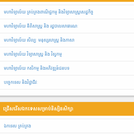
មហាវិទ្យាល័យ គ្រប់គ្រងពាណិជ្ជកម្ម និងវិទ្យាសាស្រ្តសេដ្ឋកិច្ច
មហាវិទ្យាល័យ នីតិសាស្រ្ត និង រដ្ឋបាលសាធារណៈ
មហាវិទ្យាល័យ សិល្បៈ មនុស្សសាស្ត្រ និងភាសា
មហាវិទ្យាល័យ វិទ្យាសាស្រ្ត និង វិស្វកម្ម
មហាវិទ្យាល័យ កសិកម្ម និងអភិវឌ្ឍន៍ជនបទ
បច្ចេកទេស និងវិជ្ជាជីវៈ
ជ្រើសរើសឯកទេសសម្រាប់និស្សិតសិក្សា
ឯ​ក​ទេស​ ​គ្រប់គ្រង​