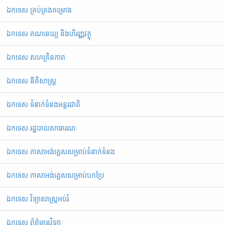
ឯកទេស គ្រប់គ្រងគម្រោង
ឯកទេស គណនេយ្យ និងហិរញ្ញវត្ថុ
ឯកទេស សហគ្រិនភាព
ឯកទេស នីតិសាស្ត្រ
ឯកទេស ទំនាក់ទំនងអន្តរជាតិ
ឯកទេស រដ្ឋបាលសាធារណៈ
ឯកទេស ភាសាអង់គ្លេសសម្រាប់ទំនាក់ទំនង
ឯកទេស ភាសាអង់គ្លេសសម្រាប់បកប្រែ
ឯកទេស វិទ្យាសាស្ត្រអប់រំ
ឯកទេស ព័ត៌មានវិទ្យា