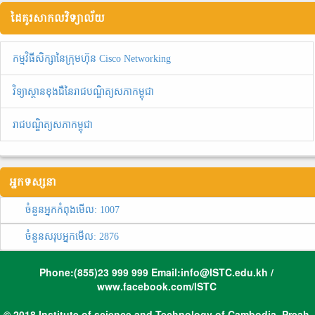
ដៃគូរសាកលវិទ្យាល័យ
កម្មវិធីសិក្សានៃក្រុមហ៊ុន Cisco Networking
វិទ្យាស្ថានខុងជឺនៃរាជបណ្ឌិត្យសភាកម្ពុជា
រាជបណ្ឌិត្យសភាកម្ពុជា
អ្នកទស្សនា
ចំនួនអ្នកកំពុងមើល:
1007
ចំនួនសរុបអ្នកមើល:
2876
Phone:(855)23 999 999 Email:info@ISTC.edu.kh /
www.facebook.com/ISTC
© 2018 Institute of science and Technology of Cambodia, Preah