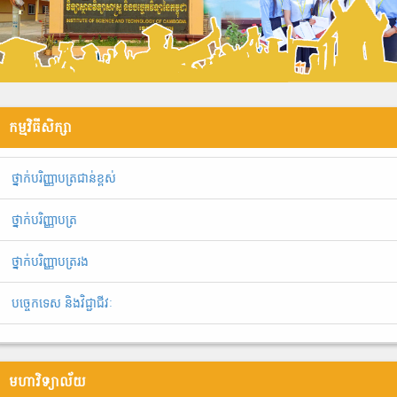
កម្មវិធីសិក្សា
ថ្នាក់បរិញ្ញាបត្រជាន់ខ្ពស់
ថ្នាក់បរិញ្ញាបត្រ
ថ្នាក់បរិញ្ញាបត្ររង
បច្ចេកទេស និងវិជ្ជាជីវៈ
មហាវិទ្យាល័យ