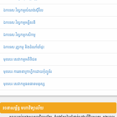
ឯកទេស វិស្វកម្មសំណង់ស៊ីវិល
ឯកទេស វិស្វកម្មអគ្គិសនី
ឯ​ក​ទេស​ ​វិស្វកម្មកសិកម្ម
ឯកទេស រុក្ខកម្ម និងដំណាំដាំដុះ
មុខរបរ សេវាកម្មអតិថិជន
មុខរបរ ការរចនាក្រាហ្វិកដោយកុំព្យូទ័រ
មុខរបរ សេវាកម្មធនធានមនុស្ស
រចនាសម្ព័ន្ធ មហាវិទ្យាល័យ
គណៈគ្រប់គ្រងសាកលវិទ្យាល័យ កំពុងតែរៀបចំដាក់ទៅលើវិបសាយ ក្នុងពេល