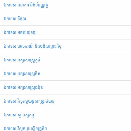
ឯកទេស ធនាគារ និងហិរញ្ញវត្ថុ
ឯកទេស ទីផ្សារ
ឯកទេស អចលនទ្រព្យ
ឯកទេស ទេសចរណ៍ និងបដិសណ្ឋារកិច្ច
ឯកទេស អក្សរសាស្ត្រកូរ៉េ
ឯកទេស អក្សរសាស្ត្រចិន
ឯកទេស អក្សរសាស្ត្រជប៉ុន
ឯកទេស វិស្វកម្មយន្តសាស្ត្ររថយន្ត
ឯកទេស ស្ថាបត្យកម្ម
ឯកទេស វិស្វកម្មអេឡិចត្រូនិច