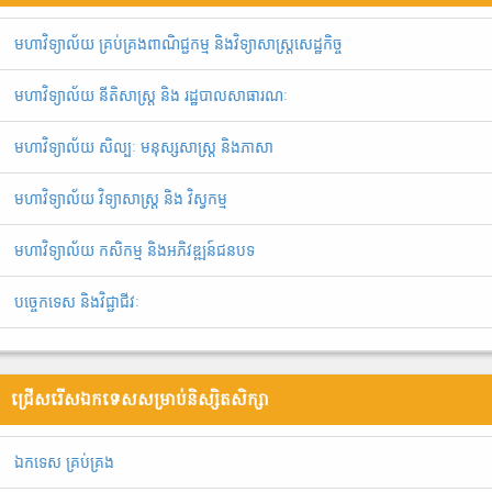
មហាវិទ្យាល័យ គ្រប់គ្រងពាណិជ្ជកម្ម និងវិទ្យាសាស្រ្តសេដ្ឋកិច្ច
មហាវិទ្យាល័យ នីតិសាស្រ្ត និង រដ្ឋបាលសាធារណៈ
មហាវិទ្យាល័យ សិល្បៈ មនុស្សសាស្ត្រ និងភាសា
មហាវិទ្យាល័យ វិទ្យាសាស្រ្ត និង វិស្វកម្ម
មហាវិទ្យាល័យ កសិកម្ម និងអភិវឌ្ឍន៍ជនបទ
បច្ចេកទេស និងវិជ្ជាជីវៈ
ជ្រើសរើសឯកទេសសម្រាប់និស្សិតសិក្សា
ឯ​ក​ទេស​ ​គ្រប់គ្រង​