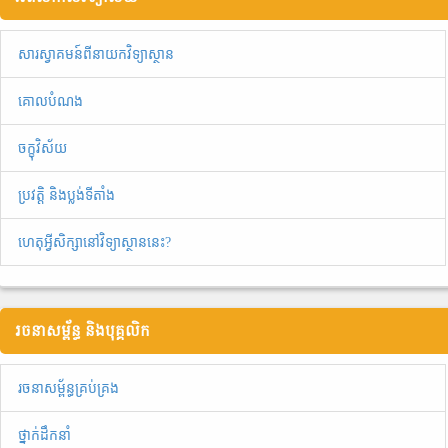
សារស្វាគមន៍ពីនាយកវិទ្យាស្ថាន
គោលបំណង
ចក្ខុវិស័យ
ប្រវត្តិ និងប្លង់ទីតាំង
ហេតុអ្វីសិក្សានៅវិទ្យាស្ថាននេះ?
រចនាសម្ព័ន្ធ និងបុគ្គលិក
រចនាសម្ព័ន្ធគ្រប់គ្រង
ថ្នាក់ដឹកនាំ