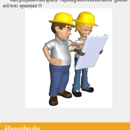
ឆាប់ៗនេះ សូមអរគុណ !!!
អំពីសាកលវិទ្យាល័យ