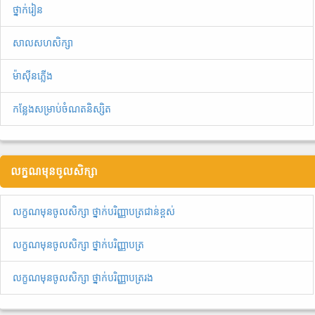
ថ្នាក់រៀន
សាលសហសិក្សា
ម៉ាស៊ីនភ្លើង
កន្លែងសម្រាប់ចំណតនិស្សិត
លក្ខណមុនចូលសិក្សា
លក្ខណមុនចូលសិក្សា ថ្នាក់បរិញ្ញាបត្រជាន់ខ្ពស់
លក្ខណមុនចូលសិក្សា ថ្នាក់បរិញ្ញាបត្រ
លក្ខណមុនចូលសិក្សា ថ្នាក់បរិញ្ញាបត្ររង