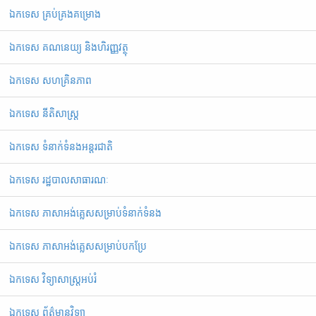
ឯកទេស គ្រប់គ្រងគម្រោង
ឯកទេស គណនេយ្យ និងហិរញ្ញវត្ថុ
ឯកទេស សហគ្រិនភាព
ឯកទេស នីតិសាស្ត្រ
ឯកទេស ទំនាក់ទំនងអន្តរជាតិ
ឯកទេស រដ្ឋបាលសាធារណៈ
ឯកទេស ភាសាអង់គ្លេសសម្រាប់ទំនាក់ទំនង
ឯកទេស ភាសាអង់គ្លេសសម្រាប់បកប្រែ
ឯកទេស វិទ្យាសាស្ត្រអប់រំ
ឯកទេស ព័ត៌មានវិទ្យា