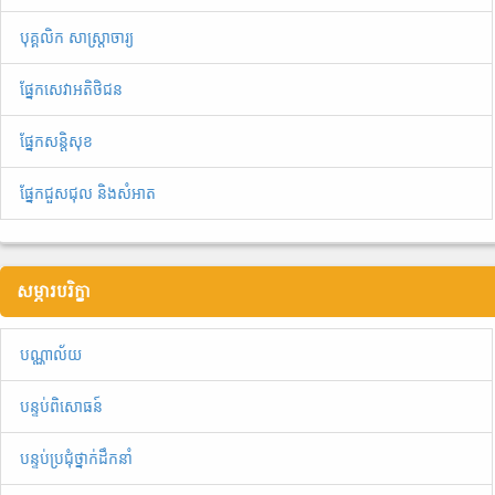
បុគ្គលិក សាស្ត្រាចារ្យ
ផ្នែកសេវាអតិថិជន
ផ្នែកសន្តិសុខ
ផ្នែកជួសជុល និងសំអាត
សម្ភារបរិក្ខា
បណ្ណាល័យ
បន្ទប់ពិសោធន៍
បន្ទប់ប្រជុំថ្នាក់ដឹកនាំ