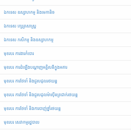
ឯកទេស ឧស្សាហកម្ម និងមេកានិច
ឯកទេស ក្សេត្រសាស្ត្រ
ឯកទេស កសិកម្ម និងឧស្សាហកម្ម
មុខរបរ ការងារកំបោរ
មុខរបរ ការដំឡើងបណ្ដាញអគ្គិសនីក្នុងអគារ
មុខរបរ ការថែទាំ និងជួសជុលរថយន្ត
មុខរបរ ការថែទាំ និងជួសជុលម៉ាស៊ីនត្រជាក់រថយន្ត
មុខរបរ ការថែទាំ និងការបាញ់ថ្នាំរថយន្ត
មុខរបរ សេវាកម្មរដ្ឋបាល