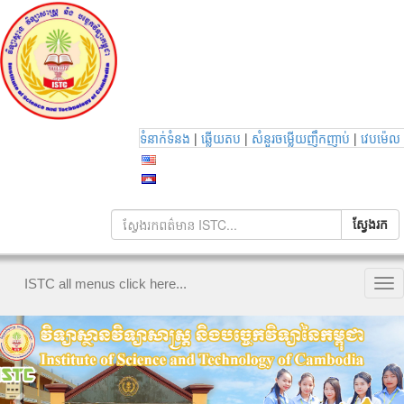
|
|
|
ទំនាក់ទំនង
ឆ្លើយតប
សំនួរចម្លើយញឹកញាប់
វេបម៉េល
ISTC all menus click here...
Tog
nav